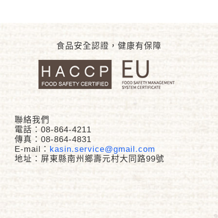
食品安全認證，健康有保障
聯絡我們
電話：08-864-4211
傳真：08-864-4831
E-mail：
kasin.service@gmail.com
地址：屏東縣南州鄉壽元村大同路99號