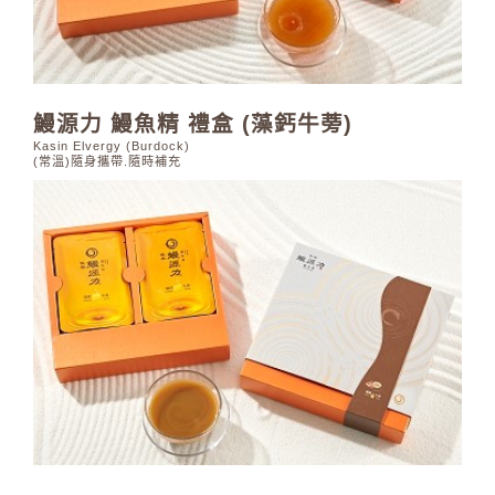
鰻源力 鰻魚精 禮盒 (藻鈣牛蒡)
Kasin Elvergy (Burdock)
(常溫)隨身攜帶.隨時補充