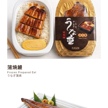
蒲燒鰻
Frozen Prepared Eel
うなぎ蒲焼