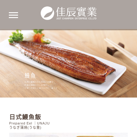
佳
辰
實
業
日式鰻魚飯
Prepared Eel ｜UNAJU
うなぎ蒲焼(うな重)