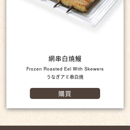
網串白燒鰻
Frozen Roasted Eel With Skewers
うなぎアミ串白焼
購買