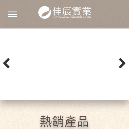
佳
辰
實
業
熱銷產品