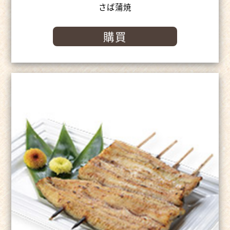
さば蒲焼
購買