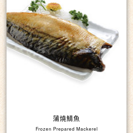
蒲燒鯖魚
Frozen Prepared Mackerel